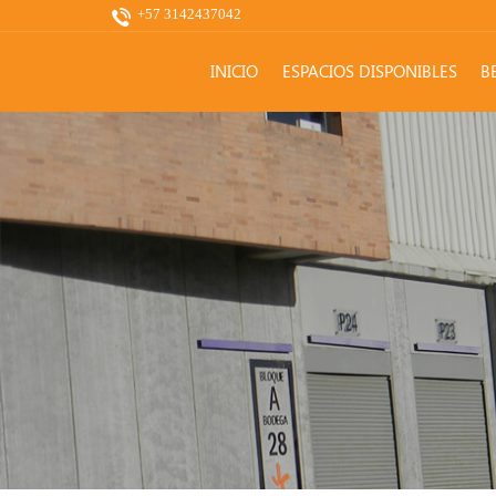
+57 3142437042
INICIO
ESPACIOS DISPONIBLES
B