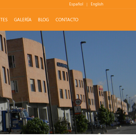
Español
|
English
TES
GALERÍA
BLOG
CONTACTO