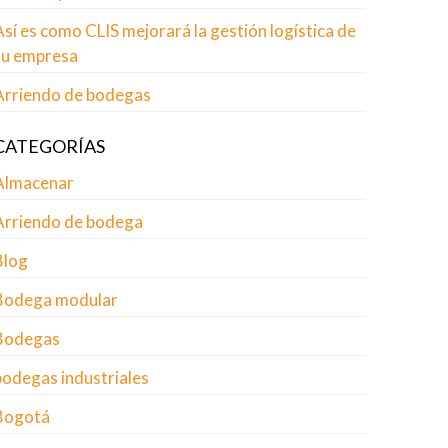
Así es como CLIS mejorará la gestión logística de
su empresa
Arriendo de bodegas
CATEGORÍAS
Almacenar
Arriendo de bodega
Blog
Bodega modular
Bodegas
bodegas industriales
Bogotá